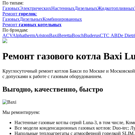
По типам:
Газовых
Электрических
Настенных
Дизельных
Жидкотопливных
Ремонт
горелок
:
Газовых
Дизельных
Комбинированных
Ремонт
газовых котельных
По брэндам:
ACV
Alphatherm
Ariston
Baxi
Beretta
Bosch
Buderus
CTC АВ
De Dietr
Ремонт газового котла Baxi L
Круглосуточный ремонт котлов Бакси по Москве и Московской 
с допусками к работе с газовым оборудованием.
Выгодно, качественно, быстро
Мы ремонтируем:
Настенные газовые котлы серий Luna-3, в том числе, К
Все модели конденсационных газовых котлов: Duo-tec; 
Напольные теплоагрегаты с атмосферной горелкой SLIM.