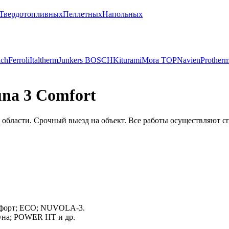
Твердотопливных
Пеллетных
Напольных
ich
Ferroli
Italtherm
Junkers BOSCH
Kiturami
Mora TOP
Navien
Prother
una 3 Comfort
области. Срочный выезд на объект. Все работы осуществляют с
омфорт; ECO; NUVOLA-3.
Луна; POWER HT и др.