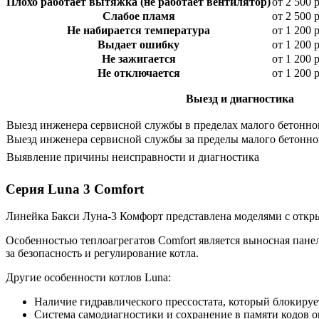
Плохо работает вытяжка (не работает вентилятор)
от 2 500 
Слабое пламя
от 2 500 
Не набирается температура
от 1 200 
Выдает ошибку
от 1 200 
Не зажигается
от 1 200 
Не отключается
от 1 200 
Выезд и диагностика
Выезд инженера сервисной службы в пределах малого бетонно
Выезд инженера сервисной службы за пределы малого бетонног
Выявление причины неисправности и диагностика
Серия Luna 3 Comfort
Линейка Бакси Луна-3 Комфорт представлена моделями с открыт
Особенностью теплоагрегатов Comfort является выносная пане
за безопасность и регулирование котла.
Другие особенности котлов Luna:
Наличие гидравлического прессостата, который блокируе
Система самодиагностики и сохранение в памяти кодов 