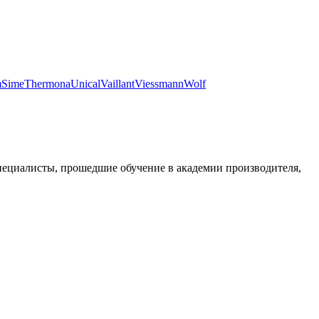
m
Sime
Thermona
Unical
Vaillant
Viessmann
Wolf
пециалисты, прошедшие обучение в академии производителя,