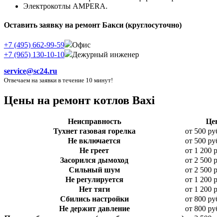
Электрокотлы AMPERA.
Оставить заявку на ремонт Бакси (круглосуточно)
+7 (495) 662-99-59
Офис
+7 (965) 130-10-10
Дежурный инженер
service@sc24.ru
Отвечаем на заявки в течение 10 минут!
Цены на ремонт котлов Baxi
Неисправность
Це
Тухнет газовая горелка
от 500 ру
Не включается
от 500 ру
Не греет
от 1 200 
Засорился дымоход
от 2 500 
Сильный шум
от 2 500 
Не регулируется
от 1 200 
Нет тяги
от 1 200 
Сбились настройки
от 800 ру
Не держит давление
от 800 ру