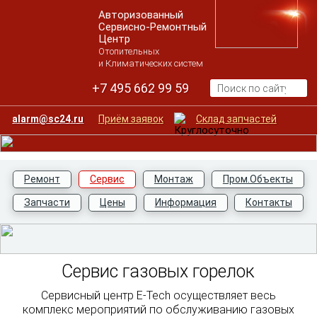
Авторизованный
Сервисно-Ремонтный
Центр
Отопительных
и Климатических систем
+7 495 662 99 59
alarm@sc24.ru
Приём заявок
Склад запчастей
и Выезд инженера
Ремонт
Сервис
Монтаж
Пром.Объекты
Запчасти
Цены
Информация
Контакты
Сервис газовых горелок
Сервисный центр E-Tech осуществляет весь
комплекс мероприятий по обслуживанию газовых